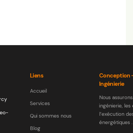
Liens
Conception 
Ingénierie
Accueil
Nous assurons
rcy
Services
ingénierie, les
eo-
l’exécution de
Qui sommes nous
énergétiques .
Blog