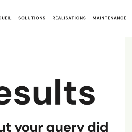
CUEIL
SOLUTIONS
RÉALISATIONS
MAINTENANCE
esults
ut your query did