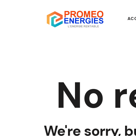
AC
No r
We're sorry, b