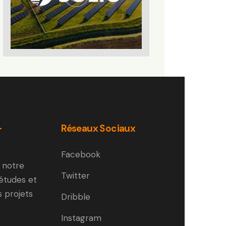
-
Réseaux Sociaux
Facebook
 notre
Twitter
 études et
s projets
Dribble
Instagram