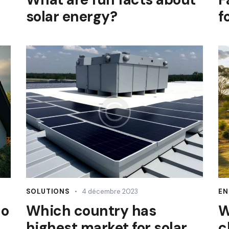
solar energy?
f
SOLUTIONS
4 décembre 2023
EN
do
Which country has
W
highest market for solar
c