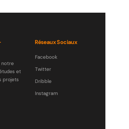
-
Réseaux Sociaux
Facebook
 notre
Twitter
 études et
s projets
Dribble
Instagram