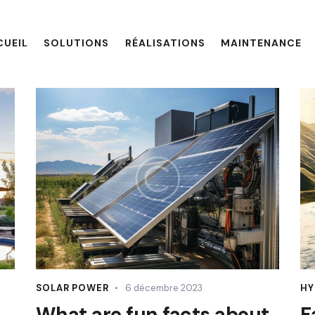
CUEIL
SOLUTIONS
RÉALISATIONS
MAINTENANCE
SOLAR POWER
6 décembre 2023
HY
What are fun facts about
F