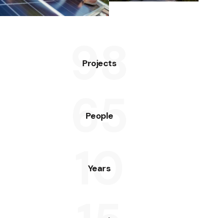
98
Projects
65
People
10
Years