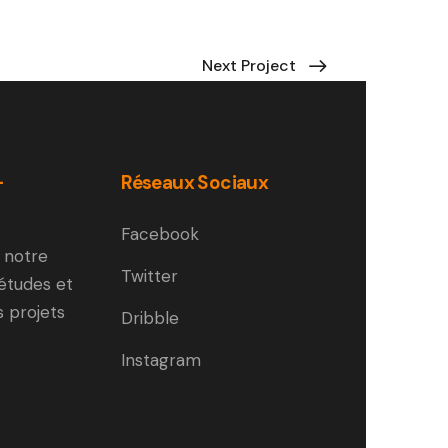
Next Project
-
Réseaux Sociaux
Facebook
 notre
Twitter
 études et
s projets
Dribble
Instagram