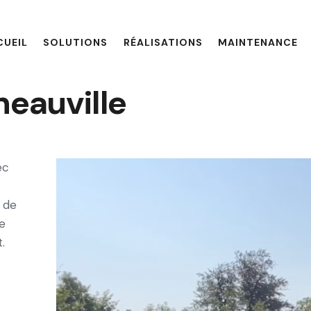
CUEIL
SOLUTIONS
RÉALISATIONS
MAINTENANCE
neauville
ec
 de
ce
.