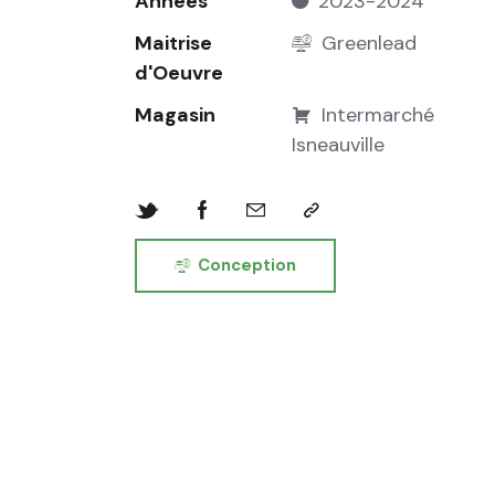
Années
2023-2024
Maitrise
Greenlead
d'Oeuvre
Magasin
Intermarché
Isneauville
Conception